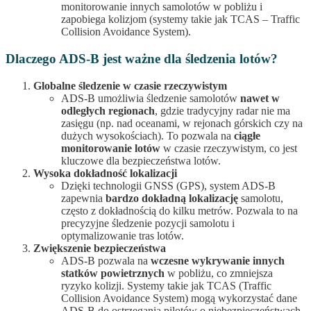
monitorowanie innych samolotów w pobliżu i
zapobiega kolizjom (systemy takie jak TCAS – Traffic
Collision Avoidance System).
Dlaczego ADS-B jest ważne dla śledzenia lotów?
Globalne śledzenie w czasie rzeczywistym
ADS-B umożliwia śledzenie samolotów
nawet w
odległych regionach
, gdzie tradycyjny radar nie ma
zasięgu (np. nad oceanami, w rejonach górskich czy na
dużych wysokościach). To pozwala na
ciągłe
monitorowanie lotów
w czasie rzeczywistym, co jest
kluczowe dla bezpieczeństwa lotów.
Wysoka dokładność lokalizacji
Dzięki technologii GNSS (GPS), system ADS-B
zapewnia
bardzo dokładną lokalizację
samolotu,
często z dokładnością do kilku metrów. Pozwala to na
precyzyjne śledzenie pozycji samolotu i
optymalizowanie tras lotów.
Zwiększenie bezpieczeństwa
ADS-B pozwala na
wczesne wykrywanie innych
statków powietrznych
w pobliżu, co zmniejsza
ryzyko kolizji. Systemy takie jak TCAS (Traffic
Collision Avoidance System) mogą wykorzystać dane
ADS-B do ostrzegania pilotów o niebezpieczeństwach