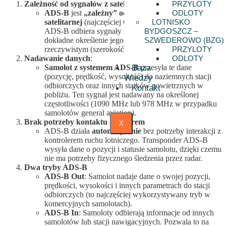
PRZYLOTY
Zależność od sygnałów z satelitów (GNSS)
ODLOTY
ADS-B
jest
„zależny” od systemów nawigacji
LOTNISKO
satelitarnej
(najczęściej GPS). Samolot wyposażony w
BYDGOSZCZ –
ADS-B odbiera sygnały z satelitów, które pozwalają na
SZWEDEROWO (BZG)
dokładne określenie jego pozycji w czasie
PRZYLOTY
rzeczywistym (szerokość, długość, wysokość).
ODLOTY
Nadawanie danych
:
Baza
Samolot z systemem ADS-B
przesyła te dane
(pozycję, prędkość, wysokość) do naziemnych stacji
Wiedzy
odbiorczych oraz innych statków powietrznych w
Kontakt
pobliżu. Ten sygnał jest nadawany na określonej
częstotliwości (1090 MHz lub 978 MHz w przypadku
samolotów general aviation).
Brak potrzeby kontaktu z radarem
X
ADS-B działa
automatycznie
bez potrzeby interakcji z
kontrolerem ruchu lotniczego. Transponder ADS-B
wysyła dane o pozycji i statusie samolotu, dzięki czemu
nie ma potrzeby fizycznego śledzenia przez radar.
Dwa tryby ADS-B
ADS-B Out
: Samolot nadaje dane o swojej pozycji,
prędkości, wysokości i innych parametrach do stacji
odbiorczych (to najczęściej wykorzystywany tryb w
komercyjnych samolotach).
ADS-B In
: Samoloty odbierają informacje od innych
samolotów lub stacji nawigacyjnych. Pozwala to na