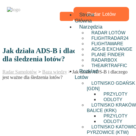
Radar Lotów
Strona
Główna
Narzędzia
RADAR LOTÓW
FLIGHTRADAR24
FLIGHTAWARE
ADS-B EXCHANGE
Jak działa ADS-B i dlaczego jest ważne
PLANE FINDER
dla śledzenia lotów?
RADARBOX
THEAIRTRAFFIC
Rozkład
Radar Samolotów
>
Baza wiedzy
>
Jak działa ADS-B i dlaczego
Lotów
jest ważne dla śledzenia lotów?
LOTNISKO GDAŃSK
[GDN]
PRZYLOTY
ODLOTY
LOTNISKO KRAKÓW
BALICE (KRK)
PRZYLOTY
ODLOTY
LOTNISKO KATOWIC
PYRZOWICE (KTW)