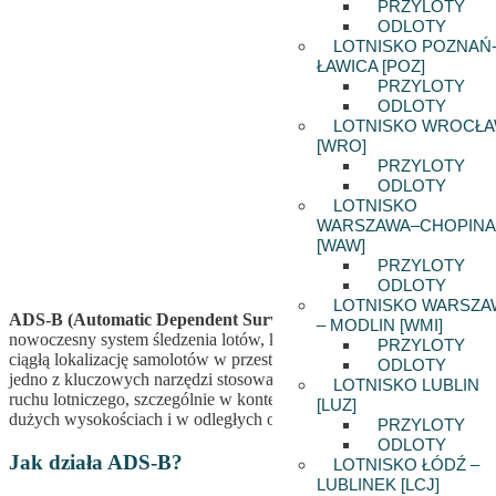
PRZYLOTY
ODLOTY
LOTNISKO POZNAŃ
ŁAWICA [POZ]
PRZYLOTY
ODLOTY
LOTNISKO WROCŁ
[WRO]
PRZYLOTY
ODLOTY
LOTNISKO
WARSZAWA–CHOPINA
[WAW]
PRZYLOTY
ODLOTY
LOTNISKO WARSZA
ADS-B (Automatic Dependent Surveillance-Broadcast)
to
– MODLIN [WMI]
nowoczesny system śledzenia lotów, który umożliwia dokładną i
PRZYLOTY
ciągłą lokalizację samolotów w przestrzeni powietrznej. Jest to
ODLOTY
jedno z kluczowych narzędzi stosowanych w współczesnej kontroli
LOTNISKO LUBLIN
ruchu lotniczego, szczególnie w kontekście monitorowania lotów na
[LUZ]
dużych wysokościach i w odległych obszarach.
PRZYLOTY
ODLOTY
Jak działa ADS-B?
LOTNISKO ŁÓDŹ –
LUBLINEK [LCJ]