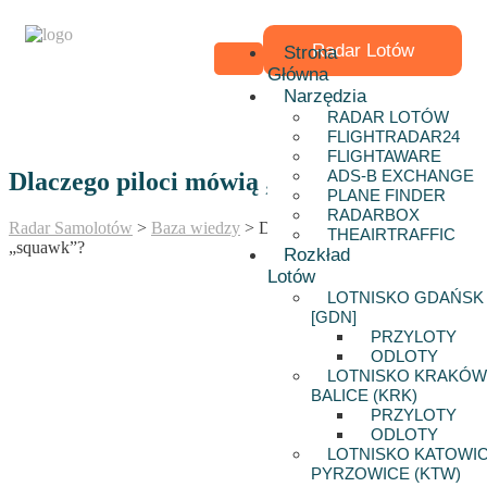
Radar Lotów
Strona
Główna
Narzędzia
RADAR LOTÓW
FLIGHTRADAR24
FLIGHTAWARE
ADS-B EXCHANGE
Dlaczego piloci mówią „squawk”?
PLANE FINDER
RADARBOX
Radar Samolotów
>
Baza wiedzy
>
Dlaczego piloci mówią
THEAIRTRAFFIC
„squawk”?
Rozkład
Lotów
LOTNISKO GDAŃSK
[GDN]
PRZYLOTY
ODLOTY
LOTNISKO KRAKÓW
BALICE (KRK)
PRZYLOTY
ODLOTY
LOTNISKO KATOWIC
PYRZOWICE (KTW)