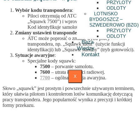
PRZYLOTY
ODLOTY
Wybór kodu transpondera
:
LOTNISKO
Piloci otrzymują od ATC czterocyfrowy kod (np.
BYDGOSZCZ –
„Squawk 7500”) i wprowadzają go w transponderze.
SZWEDEROWO (BZG)
Kod identyfikuje samolot na radarach kontrolerów.
PRZYLOTY
Zmiany ustawień transpondera
:
ODLOTY
ATC może poprosić o zmianę trybu pracy
Baza
transpondera, np. „Squawk ident” (użycie funkcji
Wiedzy
identyfikacji) lub „Squawk standby” (tryb gotowości).
Kontakt
Sytuacje awaryjne
:
Specjalne kody squawk:
7500
– porwanie samolotu.
7600
– utrata łączności radiowej.
X
7700
– ogólna sytuacja awaryjna.
Słowo „squawk” jest prostym i powszechnie używanym terminem,
który ułatwia pilotom i kontrolerom lotów komunikację dotyczącą
pracy transpondera. Jego popularność wynika z precyzji i krótkiej
formy przekazu.