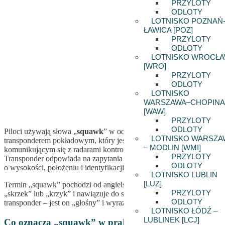
PRZYLOTY
ODLOTY
LOTNISKO POZNAŃ
ŁAWICA [POZ]
PRZYLOTY
ODLOTY
LOTNISKO WROCŁ
[WRO]
PRZYLOTY
ODLOTY
LOTNISKO
WARSZAWA–CHOPINA
[WAW]
PRZYLOTY
ODLOTY
Piloci używają słowa „
squawk
” w odniesieniu do pracy z
LOTNISKO WARSZA
transponderem pokładowym, który jest urządzeniem
– MODLIN [WMI]
komunikującym się z radarami kontroli ruchu lotniczego (ATC).
PRZYLOTY
Transponder odpowiada na zapytania z radarów, podając informacje
ODLOTY
o wysokości, położeniu i identyfikacji samolotu.
LOTNISKO LUBLIN
[LUZ]
Termin „squawk” pochodzi od angielskiego słowa oznaczającego
PRZYLOTY
„skrzek” lub „krzyk” i nawiązuje do sygnału wysyłanego przez
ODLOTY
transponder – jest on „głośny” i wyraźny dla radarów ATC.
LOTNISKO ŁÓDŹ –
LUBLINEK [LCJ]
Co oznacza „squawk” w praktyce?